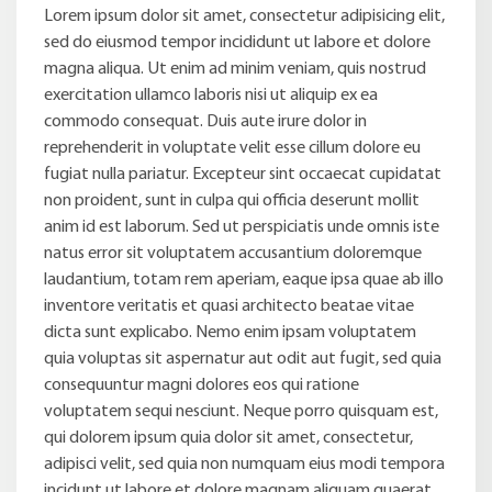
Lorem ipsum dolor sit amet, consectetur adipisicing elit,
sed do eiusmod tempor incididunt ut labore et dolore
magna aliqua. Ut enim ad minim veniam, quis nostrud
exercitation ullamco laboris nisi ut aliquip ex ea
commodo consequat. Duis aute irure dolor in
reprehenderit in voluptate velit esse cillum dolore eu
fugiat nulla pariatur. Excepteur sint occaecat cupidatat
non proident, sunt in culpa qui officia deserunt mollit
anim id est laborum. Sed ut perspiciatis unde omnis iste
natus error sit voluptatem accusantium doloremque
laudantium, totam rem aperiam, eaque ipsa quae ab illo
inventore veritatis et quasi architecto beatae vitae
dicta sunt explicabo. Nemo enim ipsam voluptatem
quia voluptas sit aspernatur aut odit aut fugit, sed quia
consequuntur magni dolores eos qui ratione
voluptatem sequi nesciunt. Neque porro quisquam est,
qui dolorem ipsum quia dolor sit amet, consectetur,
adipisci velit, sed quia non numquam eius modi tempora
incidunt ut labore et dolore magnam aliquam quaerat